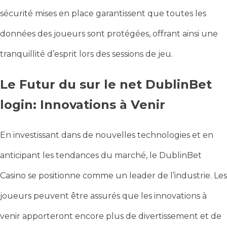
sécurité mises en place garantissent que toutes les
données des joueurs sont protégées, offrant ainsi une
tranquillité d’esprit lors des sessions de jeu.
Le Futur du sur le net DublinBet
login: Innovations à Venir
En investissant dans de nouvelles technologies et en
anticipant les tendances du marché, le DublinBet
Casino se positionne comme un leader de l’industrie. Les
joueurs peuvent être assurés que les innovations à
venir apporteront encore plus de divertissement et de