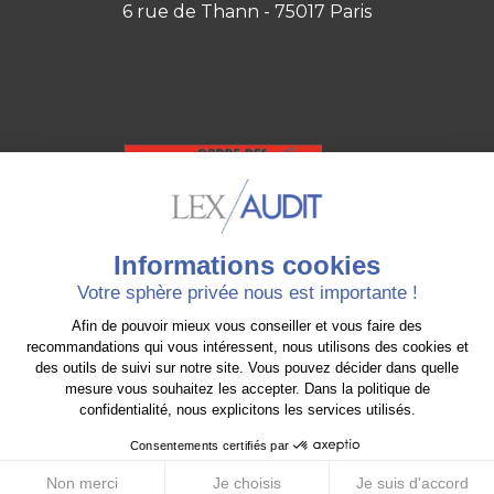
6 rue de Thann - 75017 Paris
CGV et Mentions légales
Politique de confidentialité
897 594 404 R.C.S. Paris