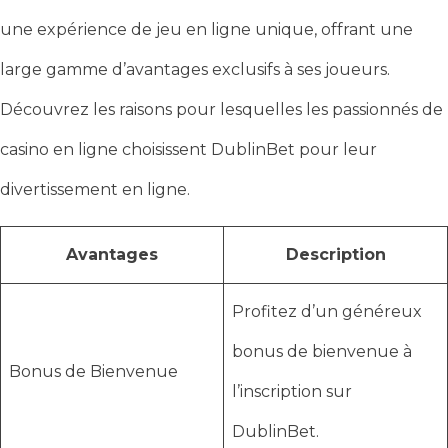
une expérience de jeu en ligne unique, offrant une
large gamme d’avantages exclusifs à ses joueurs.
Découvrez les raisons pour lesquelles les passionnés de
casino en ligne choisissent DublinBet pour leur
divertissement en ligne.
Avantages
Description
Profitez d’un généreux
bonus de bienvenue à
Bonus de Bienvenue
l’inscription sur
DublinBet.