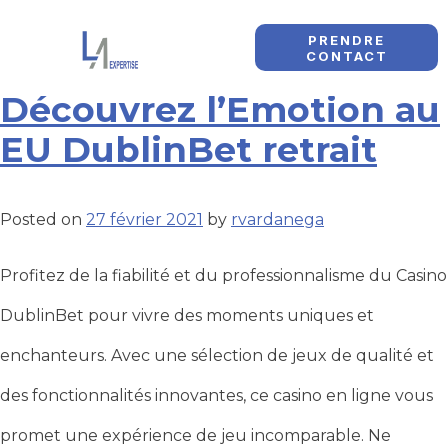
Catégorie :
Non classé
PRENDRE
CONTACT
Découvrez l’Émotion au
EU DublinBet retrait
Posted on
27 février 2021
by
rvardanega
Profitez de la fiabilité et du professionnalisme du Casino
DublinBet pour vivre des moments uniques et
enchanteurs. Avec une sélection de jeux de qualité et
des fonctionnalités innovantes, ce casino en ligne vous
promet une expérience de jeu incomparable. Ne