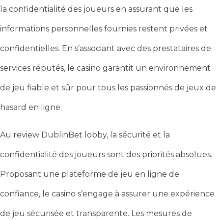
la confidentialité des joueurs en assurant que les
informations personnelles fournies restent privées et
confidentielles. En s’associant avec des prestataires de
services réputés, le casino garantit un environnement
de jeu fiable et sûr pour tous les passionnés de jeux de
hasard en ligne.
Au review DublinBet lobby, la sécurité et la
confidentialité des joueurs sont des priorités absolues.
Proposant une plateforme de jeu en ligne de
confiance, le casino s’engage à assurer une expérience
de jeu sécurisée et transparente. Les mesures de