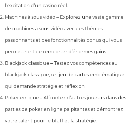
l’excitation d’un casino réel.
Machines à sous vidéo – Explorez une vaste gamme
de machines à sous vidéo avec des thèmes
passionnants et des fonctionnalités bonus qui vous
permettront de remporter d’énormes gains.
Blackjack classique – Testez vos compétences au
blackjack classique, un jeu de cartes emblématique
qui demande stratégie et réflexion.
Poker en ligne – Affrontez d’autres joueurs dans des
parties de poker en ligne palpitantes et démontrez
votre talent pour le bluff et la stratégie.